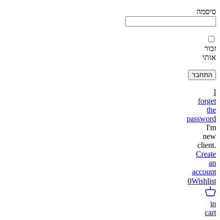
סיסמה
זכור
אותי
I
forget
the
password
I'm
new
client.
Create
an
account
0
Wishlist
in
cart