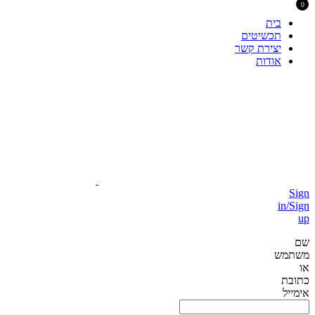
0
בית
תכשיטים
יצירת קשר
אודות
Sign
in/Sign
up
שם
משתמש
או
כתובת
אימייל