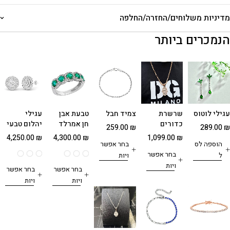
מדיניות משלוחים/החזרה/החלפה
הנמכרים ביותר
עגילי לוטוס
שרשרת
צמיד חבל
טבעת אבן
עגילי
כדורים
חן אמרלד
יהלום טבעי
259.00
₪
289.00
₪
בחיתוך
4,250.00
₪
4,300.00
₪
1,099.00
₪
הוספה לס
לייזר 5 מ"מ
בחר אפשר
עם תליון
בחר אפשר
ל
ויות
חמסה
ויות
בחר אפשר
בחר אפשר
ויות
ויות