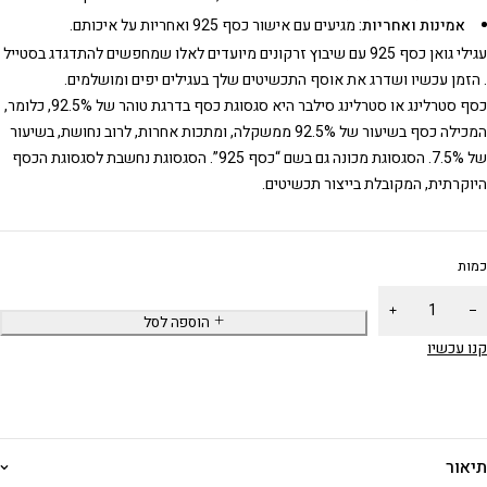
אמינות ואחריות:
מגיעים עם אישור כסף 925 ואחריות על איכותם.
עגילי גואן כסף 925 עם שיבוץ זרקונים מיועדים לאלו שמחפשים להתדגדג בסטייל
. הזמן עכשיו ושדרג את אוסף התכשיטים שלך בעגילים יפים ומושלמים.
כסף סטרלינג או סטרלינג סילבר היא סגסוגת כסף בדרגת טוהר של 92.5%, כלומר,
המכילה כסף בשיעור של 92.5% ממשקלה, ומתכות אחרות, לרוב נחושת, בשיעור
של 7.5%. הסגסוגת מכונה גם בשם “כסף 925”. הסגסוגת נחשבת לסגסוגת הכסף
היוקרתית, המקובלת בייצור תכשיטים.
כמות
הוספה לסל
קנו עכשיו
תיאור