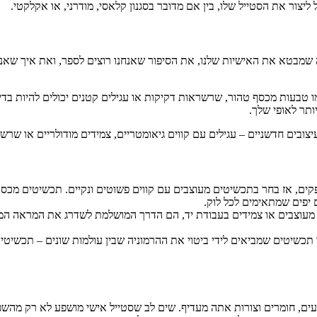
ליצור את הסטייל שלו, בין אם מדובר בסגנון קלאסי, מודרני, או אקלקטי.
ה שמבטא את האישיות שלנו, את הסיפור שאנחנו רוצים לספר, ואת איך שאנ
מו טבעות מכסף טהור, שרשראות דקיקות או עגילים קטנים יכולים להיות ב
ותר לאופי שלך.
ובים חדשניים – עגילים עם קווים גיאומטריים, צמידים מודולריים או ש
ים, אז בחר בתכשיטים מעוצבים עם קווים פשוטים ונקיים. תכשיטים מכסף,
 יפים שמתאימים לכל לוק.
 מעוצבים או צמידים בעבודת יד, הם הדרך המושלמת לשדרג את המראה המודר
ר תכשיטים שמביאים לידי ביטוי את ההרמוניה שבין עולמות שונים – תכשיט
ים, חומרים וצורות אתה מעדיף. שים לב שסטייל אישי מושפע לא רק מהשפ