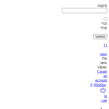
סיסמה
זכור
אותי
I f
pass
I'm
new
client.
Create
an
account
0
Wishlist
in
cart