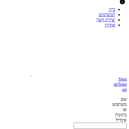
0
בית
תכשיטים
יצירת קשר
אודות
Sign
in/Sign
up
שם
משתמש
או
כתובת
אימייל