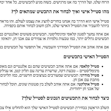
הרוח שלנו, ועל הדרך בה אנו מרגישים. כשזה מגיע לתכשיטים, כל אחד יכול 
מהו סטייל אישי ואיך לבחור את התכשיט שמתאים לך?
סטייל אישי הוא הדרך בה אנחנו בוחרים להציג את עצמנו לעולם. זהו מרא
ביותר להעביר את הסטייל האישי שלנו, ולכן חשוב לבחור אותם בקפידה.
אם אתה נמשך לסגנון קלאסי ומינימליסטי, תכשיטים פשוטים ואלגנטיים כ
תכשיטים גדולים יותר, כמו טבעות גולמיות או צמידים עם אבני חן, יתאימו י
אם אתה אוהב את הסטייל המודרני והעכשווי, אל תתפשר על תכשיטים בעיצ
הסטייל האישי בתכשיטים
סטייל קלאסי
: אם אתה אוהב תכשיטים שהם גם אלגנטיים וגם מאופק
מינימליסטיים – טבעת דקה, שרשרת עדינה עם תליון קטן, או עגילים
סטייל מודרני
: תכשיטים שמעורבים בעיצובים חדשניים, כמו תליונים
מתכת עם אבן חן.
סטייל אקלקטי
: אם אתה אוהב לשלב בין סגנונות שונים, תוכל לבחו
של אבני חן ייחודיות.
כיצד לבחור את התכשיטים הנכונים לסטייל שלך?
השלב הראשון בבחירת תכשיטים לסטייל האישי שלך הוא להחליט אילו צבע