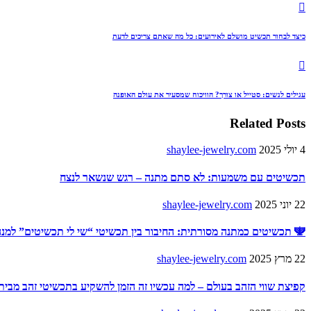
כיצד לבחור תכשיט מושלם לאירועים: כל מה שאתם צריכים לדעת
עגילים לנשים: סטייל או צורך? הוויכוח שמסעיר את עולם האופנה
Related Posts
4 יולי 2025
shaylee-jewelry.com
תכשיטים עם משמעות: לא סתם מתנה – רגש שנשאר לנצח
22 יוני 2025
shaylee-jewelry.com
🕎 תכשיטים כמתנה מסורתית: החיבור בין תכשיטי “שי לי תכשיטים” למנה
22 מרץ 2025
shaylee-jewelry.com
קפיצת שווי הזהב בעולם – למה עכשיו זה הזמן להשקיע בתכשיטי זהב מבית