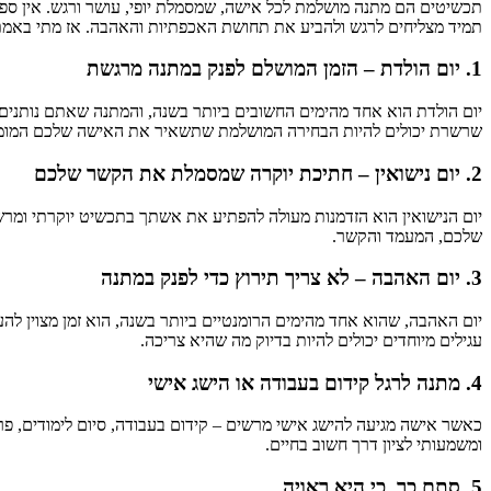
תכשיטים הם מתנה מושלמת לכל אישה, שמסמלת יופי, עושר ורגש. אין ספק כי
תמיד מצליחים לרגש ולהביע את תחושת האכפתיות והאהבה. אז מתי באמת
1. יום הולדת – הזמן המושלם לפנק במתנה מרגשת
יום הולדת הוא אחד מהימים החשובים ביותר בשנה, והמתנה שאתם נותנים
שרשרת יכולים להיות הבחירה המושלמת שתשאיר את האישה שלכם המומ
2. יום נישואין – חתיכת יוקרה שמסמלת את הקשר שלכם
יום הנישואין הוא הזדמנות מעולה להפתיע את אשתך בתכשיט יוקרתי ומר
שלכם, המעמד והקשר.
3. יום האהבה – לא צריך תירוץ כדי לפנק במתנה
יום האהבה, שהוא אחד מהימים הרומנטיים ביותר בשנה, הוא זמן מצוין לה
עגילים מיוחדים יכולים להיות בדיוק מה שהיא צריכה.
4. מתנה לרגל קידום בעבודה או הישג אישי
כאשר אישה מגיעה להישג אישי מרשים – קידום בעבודה, סיום לימודים, פר
ומשמעותי לציון דרך חשוב בחיים.
5. סתם כך, כי היא ראויה