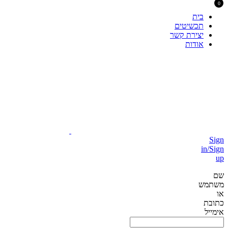
0
בית
תכשיטים
יצירת קשר
אודות
Sign
in/Sign
up
שם
משתמש
או
כתובת
אימייל