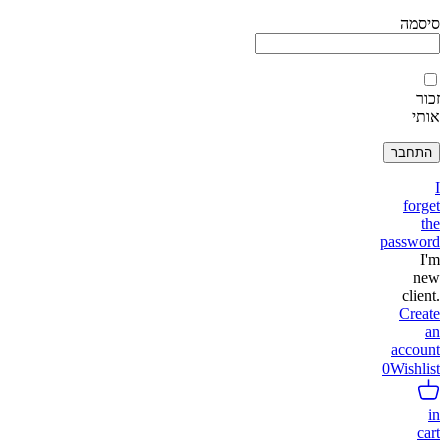
סיסמה
זכור
אותי
I
forget
the
password
I'm
new
client.
Create
an
account
0
Wishlist
in
cart