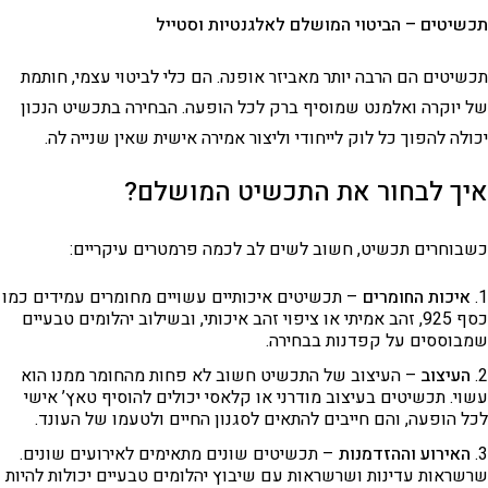
תכשיטים – הביטוי המושלם לאלגנטיות וסטייל
תכשיטים הם הרבה יותר מאביזר אופנה. הם כלי לביטוי עצמי, חותמת
של יוקרה ואלמנט שמוסיף ברק לכל הופעה. הבחירה בתכשיט הנכון
יכולה להפוך כל לוק לייחודי וליצור אמירה אישית שאין שנייה לה.
איך לבחור את התכשיט המושלם?
כשבוחרים תכשיט, חשוב לשים לב לכמה פרמטרים עיקריים:
איכות החומרים
– תכשיטים איכותיים עשויים מחומרים עמידים כמו
כסף 925, זהב אמיתי או ציפוי זהב איכותי, ובשילוב יהלומים טבעיים
שמבוססים על קפדנות בבחירה.
העיצוב
– העיצוב של התכשיט חשוב לא פחות מהחומר ממנו הוא
עשוי. תכשיטים בעיצוב מודרני או קלאסי יכולים להוסיף טאץ’ אישי
לכל הופעה, והם חייבים להתאים לסגנון החיים ולטעמו של העונד.
האירוע וההזדמנות
– תכשיטים שונים מתאימים לאירועים שונים.
שרשראות עדינות ושרשראות עם שיבוץ יהלומים טבעיים יכולות להיות