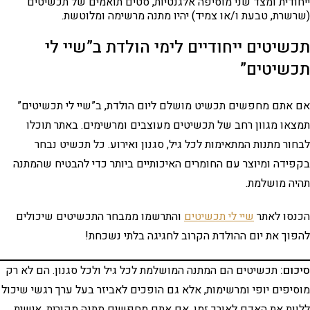
ייחודית ומצד שני מוסיפה אלגנטיות, סטים תואמים של תכשיטים
(שרשרת, טבעת ו/או צמיד) יהיו מתנה מרשימה ומלוטשת.
תכשיטים ייחודיים לימי הולדת ב”שיי לי
תכשיטים”
אם אתם מחפשים תכשיט מושלם ליום הולדת, ב”שיי לי תכשיטים”
תמצאו מגוון רחב של תכשיטים מעוצבים ומרשימים. באתר תוכלו
לבחור מתנות המתאימות לכל גיל, סגנון ואירוע. כל תכשיט נבחר
בקפידה ומיוצר עם החומרים האיכותיים ביותר כדי להבטיח שהמתנה
תהיה מושלמת.
הכנסו לאתר
שיי לי תכשיטים
והתרשמו ממבחר התכשיטים שיכולים
להפוך את יום ההולדת הקרוב לחגיגה בלתי נשכחת!
סיכום:
תכשיטים הם המתנה המושלמת לכל גיל ולכל סגנון. הם לא רק
מוסיפים יופי ומרשימות, אלא גם הופכים לאביזר בעל ערך רגשי שיכול
ללוות את האדם לאורך זמן. אם אתם מחפשים מתנה מקורית, אישית