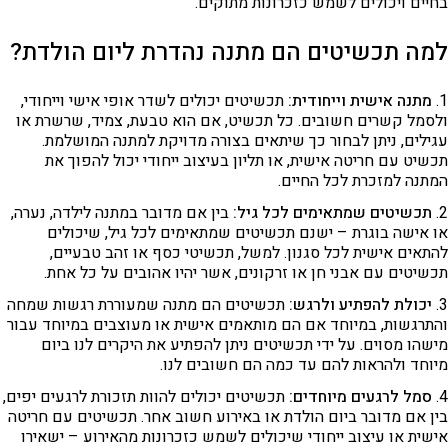
בחיים ויכולים לשמש כזכרונות מתוקים.
למה תכשיטים הם מתנה נהדרת ליום הולדת?
מתנה אישית וייחודית:
תכשיטים יכולים לשדר אופי אישי וייחודי,
ולסמל קשרים חשובים. כל תכשיט, אם הוא טבעת, צמיד, שרשרת או
עגילים, ניתן לבחור כך שיתאים בצורה מדויקת למתנה המושלמת.
תכשיט עם חריטה אישית, או תליון בעיצוב ייחודי יכול להפוך את
המתנה למזכרת לכל החיים.
תכשיטים שמתאימים לכל גיל:
בין אם מדובר במתנה לילדה, נערה,
או אישה בוגרת – ישנם תכשיטים שמתאימים לכל גיל, שיכולים
להתאים אישית לכל סגנון. למשל, תכשיטי כסף או זהב טבעיים,
תכשיטים עם אבני חן או זרקונים, אשר יהיו אהובים על כל אחת.
יכולת להפתיע ולרגש:
תכשיטים הם מתנה שמעוררת רגשות שמחה
והתרגשות, במיוחד אם הם מותאמים אישית או מעוצבים במיוחד עבור
מישהו מסוים. על ידי תכשיטים ניתן להפתיע את היקרים לנו ביום
מיוחד ולהראות להם עד כמה הם חשובים לנו.
סמל לרגעים מיוחדים:
תכשיטים יכולים להוות תזכורת לרגעים יפים,
בין אם מדובר ביום הולדת או באירוע חשוב אחר. תכשיטים עם חריטה
אישית או עיצוב ייחודי שיכולים לשמש כזכרונות מהאירוע – ישאירו