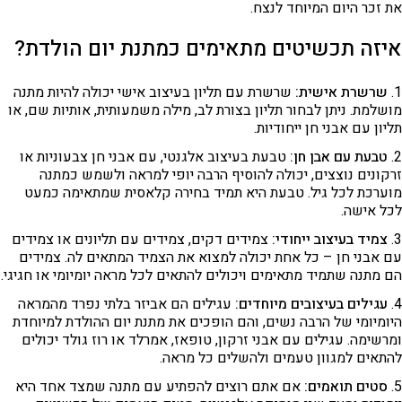
את זכר היום המיוחד לנצח.
איזה תכשיטים מתאימים כמתנת יום הולדת?
שרשרת אישית:
שרשרת עם תליון בעיצוב אישי יכולה להיות מתנה
מושלמת. ניתן לבחור תליון בצורת לב, מילה משמעותית, אותיות שם, או
תליון עם אבני חן ייחודיות.
טבעת עם אבן חן:
טבעת בעיצוב אלגנטי, עם אבני חן צבעוניות או
זרקונים נוצצים, יכולה להוסיף הרבה יופי למראה ולשמש כמתנה
מוערכת לכל גיל. טבעת היא תמיד בחירה קלאסית שמתאימה כמעט
לכל אישה.
צמיד בעיצוב ייחודי:
צמידים דקים, צמידים עם תליונים או צמידים
עם אבני חן – כל אחת יכולה למצוא את הצמיד המתאים לה. צמידים
הם מתנה שתמיד מתאימים ויכולים להתאים לכל מראה יומיומי או חגיגי.
עגילים בעיצובים מיוחדים:
עגילים הם אביזר בלתי נפרד מהמראה
היומיומי של הרבה נשים, והם הופכים את מתנת יום ההולדת למיוחדת
ומרשימה. עגילים עם אבני זרקון, טופאז, אמרלד או רוז גולד יכולים
להתאים למגוון טעמים ולהשלים כל מראה.
סטים תואמים:
אם אתם רוצים להפתיע עם מתנה שמצד אחד היא