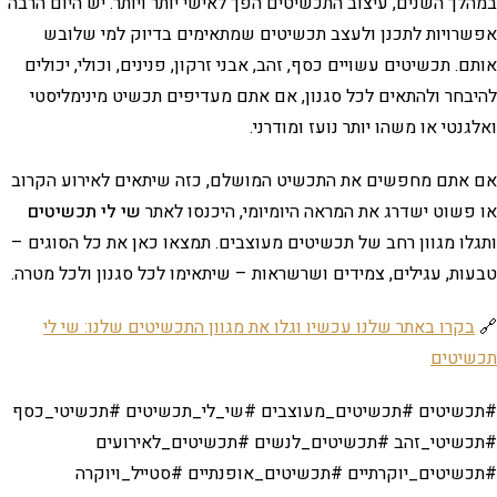
במהלך השנים, עיצוב התכשיטים הפך לאישי יותר ויותר. יש היום הרבה
אפשרויות לתכנן ולעצב תכשיטים שמתאימים בדיוק למי שלובש
אותם. תכשיטים עשויים כסף, זהב, אבני זרקון, פנינים, וכולי, יכולים
להיבחר ולהתאים לכל סגנון, אם אתם מעדיפים תכשיט מינימליסטי
ואלגנטי או משהו יותר נועז ומודרני.
אם אתם מחפשים את התכשיט המושלם, כזה שיתאים לאירוע הקרוב
או פשוט ישדרג את המראה היומיומי, היכנסו לאתר
שי לי תכשיטים
ותגלו מגוון רחב של תכשיטים מעוצבים. תמצאו כאן את כל הסוגים –
טבעות, עגילים, צמידים ושרשראות – שיתאימו לכל סגנון ולכל מטרה.
🔗
בקרו באתר שלנו עכשיו וגלו את מגוון התכשיטים שלנו: שי לי
תכשיטים
#תכשיטים #תכשיטים_מעוצבים #שי_לי_תכשיטים #תכשיטי_כסף
#תכשיטי_זהב #תכשיטים_לנשים #תכשיטים_לאירועים
#תכשיטים_יוקרתיים #תכשיטים_אופנתיים #סטייל_ויוקרה