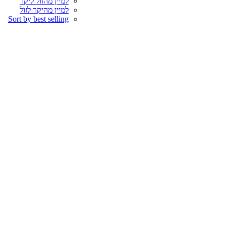
למיין מהזול ליקר
למיין מהיקר לזול
Sort by best selling