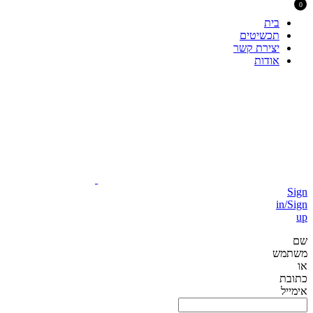
0
בית
תכשיטים
יצירת קשר
אודות
Sign
in/Sign
up
שם
משתמש
או
כתובת
אימייל