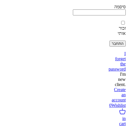
סיסמה
זכור
אותי
I
forget
the
password
I'm
new
client.
Create
an
account
0
Wishlist
in
cart