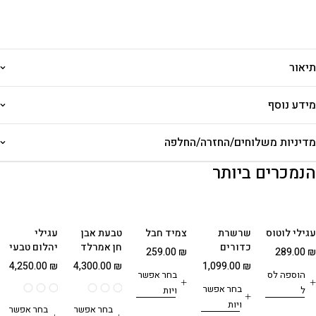
תיאור
מידע נוסף
מדיניות משלוחים/החזרה/החלפה
הנמכרים ביותר
עגילי לוטוס
שרשרת
צמיד חבל
טבעת אבן
עגילי
כדורים
חן אמרלד
יהלום טבעי
259.00
₪
289.00
₪
בחיתוך
4,250.00
₪
4,300.00
₪
1,099.00
₪
הוספה לס
לייזר 5 מ"מ
בחר אפשר
עם תליון
בחר אפשר
ל
ויות
חמסה
ויות
בחר אפשר
בחר אפשר