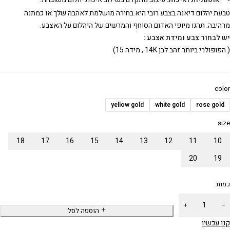
טבעת יהלום דיאנה בצבע רובי היא בחירה מושלמת לאהבה שלך או כמתנה
מרהיבה. תהנו מיופי האדום הסוחף והמרשים של היהלום על האצבע.
יש לבחור צבע ומידת אצבע :
( הפופולרי ביותר זהב לבן 14K , מידה 15)
color
yellow gold
white gold
rose gold
size
18
17
16
15
14
13
12
11
10
20
19
כמות
הוספה לסל
קנו עכשיו