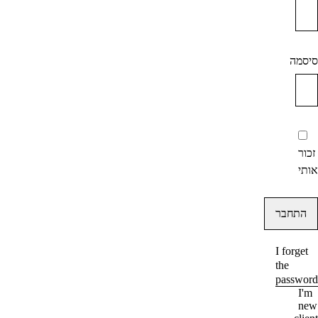
סיסמה
זכור
אותי
I forget
the
password
I'm
new