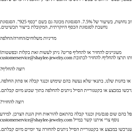
כסף סטרלינג או סטרלינג סילבר היא סגסוגת כסף בדרגת טוהר של 92.5%, כלומר, המכילה כסף בשיעור של 92.5% ממשקלה, ומתכות אחרות, לרוב נחושת, בשיעור של 7.5%. הסגסוגת מכונה גם בשם “כסף 925”. הסגסוגת
נחשבת לסגסוגת הכסף היוקרתית, המקובלת בייצור תכשיטים.
מדיניות משלוחים/החזרה/החלפה
מעוניינים להחזיר או להחליף פריט? ניתן לעשות זאת בקלות ובפשטות!
יר לכתובת customerservice@shaylee-jewelry.com
רוצה להחליף?
רכשו במבצע או בקטגוריית הסייל ניתנים להחלפה בתוך שבוע מיום קבלתם.
רוצה להחזיר?
תנאי שלא נעשה בהם שימוש, שלא נפל בהם שום פגם/נזק וכנגד קבלה בהתאם להוראות חוק הגנת הצרכן. למידע
נוסף צרי איתנו קשר במייל customerservice@shaylee-jewelry.com
נרכשו במבצע או בקטגוריית הסייל ניתנים להחזרה עד יומיים מיום קבלתם.