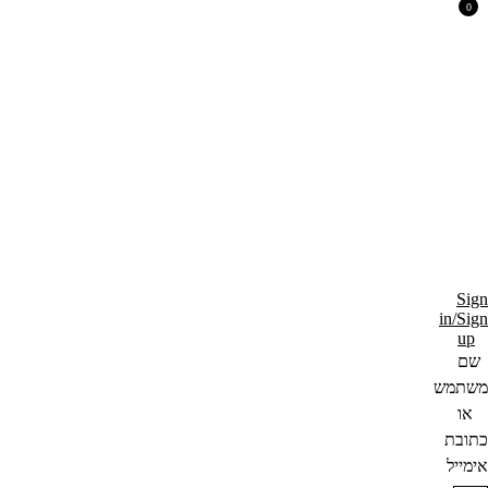
0
Sign
in/Sign
up
שם
משתמש
או
כתובת
אימייל