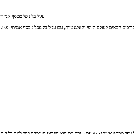
עגיל בל נופל מכסף אמיתי 925 עם 3 זרקונים בחיתוך לייזר – מראה נוצץ ומודרני מבית שי לי תכשי
רוכים הבאים לעולם היופי והאלגנטיות, עם עגיל בל נופל מכסף אמיתי 925. העגיל מעוטר בשלושה זרקונים בחיתוך לייזר, המוסיפים לו מראה נוצץ וצעיר.
ים הוא הפריט המושלם להשלמת כל לוק בסגנון ובסטייל. הזמינו עכשיו ותוסיפו אלגנטיות וברק לאופנת היומיום שלכם.