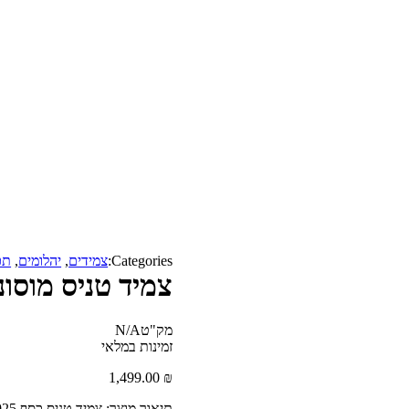
Categories:
צמידים
,
יהלומים
,
תכ
צמיד טניס מוסונ
מק"ט
N/A
זמינות
במלאי
1,499.00
₪
תיאור מוצר: צמיד טניס כסף 925 מצופה זהב 18 קראט עם שיבוץ יהלומי מוסונייט ברוחב 3 מ”מ – 5 קראט