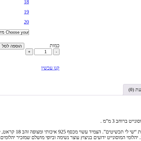
18
19
20
כמות
הוספה לסל
כמות
של
צמיד
טניס
קנו עכשיו
מוסונייט
זהב
 (0)
תוסיפי נגיעה של יוקרה