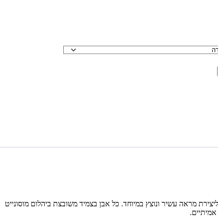
 ואלגנטיות לכל הופעה עם צמיד הטניס המרהיב מבית “שי לי תכשיטים”. הצמיד עשוי מכסף 925 איכותי ומצופה זהב 18 קראט, ליצירת מראה עשיר ונוצץ במיוחד. כל אבן בצמיד משובצת ביהלום מוסונייט