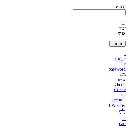
סיסמה
זכור
אותי
I
forget
the
password
I'm
new
client.
Create
an
account
0
Wishlist
in
cart