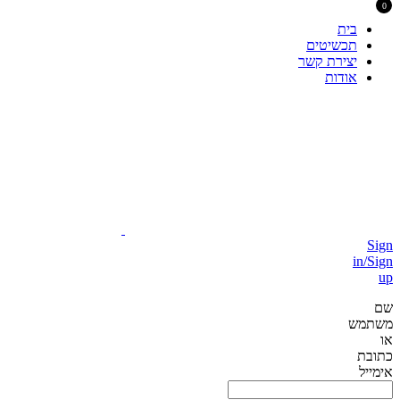
0
בית
תכשיטים
יצירת קשר
אודות
Sign
in/Sign
up
שם
משתמש
או
כתובת
אימייל