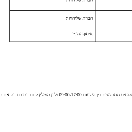
חברת שליחויות
איסוף עצמי
– השליח מתאם מראש ומגיע בין 5-14 ימי עסקים מיום יציאת המשלוח לכתובת פרטית או לכתובת מקום עבודה. שימו לב: המשלוחים מתבצעים בין השעות 09:00-17:00 ולכן מומלץ לתת כתובת בה אתם