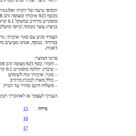
תוסיפי נגיעה של יוקרה ואלגנטי
בניצוץ עוצר נשימה וביופי מושלם
הצמיד מגיע עם סוגר איכותי, נו
במיוחד. בנוסף, אנחנו מציעים 
דאגות.
פרטי המוצר:
– חומר: כסף 925 מצופה זהב 18 קראט
– שיבוץ: יהלומי מוסונייט 0.1 קראט כל אבן, 5 קראט בסך הכל
– סוגר: איכותי ונוח לשימוש
– כולל מארז לבבות מרהיב
– משלוח חינם ומהיר עד הבית
העניקי לעצמך או לאהובייך תכשי
מידה
15
16
17