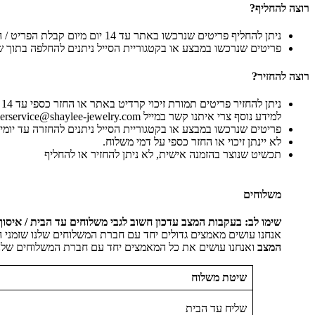
רוצה להחליף?
ניתן להחליף פריטים שנרכשו באתר עד 14 יום מיום קבלת הפריט / הגעתו לסניף, בדואר חוזר או בחנות שלנו, בתנאי שלא נעשה בהם שימוש וכנגד קבלה או פתק החלפה.
פריטים שנרכשו במבצע או בקטגוריית הסייל ניתנים להחלפה בתוך ש
רוצה להחזיר?
נ
למידע נוסף צרי איתנו קשר במייל customerservice@shaylee-jewelry.com
פריטים שנרכשו במבצע או בקטגוריית הסייל ניתנים להחזרה עד יומי
לא יינתן זיכוי או החזר כספי על דמי משלוח.
תכשיט שנוצר בהזמנה אישית, לא ניתן להחזיר או להחליף
משלוחים
שימו לב: בעקבות המצב עדכון חשוב לגבי משלוחים עד הבית / איסוף
אנחנו עושים מאמצים גדולים יחד עם חברת המשלוחים שלנו שזמני המש
המצב
ואנחנו עושים את כל המאמצים יחד עם חברת המשלוחים שלנו
שיטת משלוח
שליח עד הבית