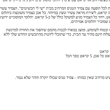
ות לכל הופעה עם צמיד הטניס המרהיב מבית “שי לי תכשיטים”. הצמיד עשוי
מכסף 925 איכותי ומצופה זהב 18 קראט, ליצירת מראה עשיר ונוצץ במיוחד. כל אבן בצמיד משובצת ביהלום
מוסונייט מרהיב במשקל 0.1 קראט, ויחד כל הצמיד מגיע למשקל כולל של כ-5 קראט. יהלומי המוסונייט ידו
 שמזכיר יהלומים אמיתיים.
ח ובטוח לשימוש, ומוצג במארז לבבות מהמם שיהפוך את החוויה למרגשת
משלוח חינם מהיר עד הבית, כדי שתוכלי ליהנות מהתכשיט החדש שלך ללא
ט מרהיב שאין כמותו – צמיד טניס שכולו יוקרה וזוהר שלא נגמר.