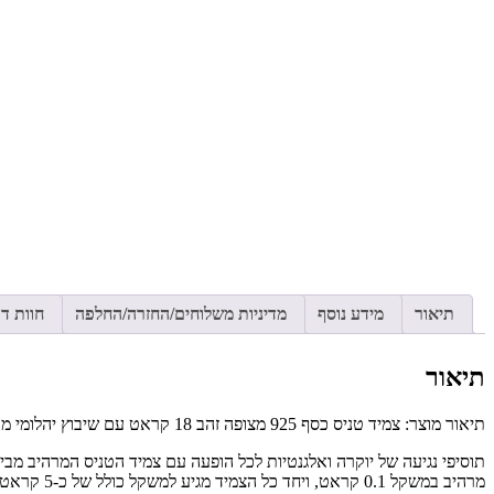
תיאור
מידע נוסף
מדיניות משלוחים/החזרה/החלפה
חוות דעת
תיאור
תיאור מוצר: צמיד טניס כסף 925 מצופה זהב 18 קראט עם שיבוץ יהלומי מוסונייט ברוחב 3 מ”מ .
מרהיב במשקל 0.1 קראט, ויחד כל הצמיד מגיע למשקל כולל של כ-5 קראט. יהלומי המוסונייט ידועים בניצוץ עוצר נשימה וביופי מושלם שמזכיר יהלומים אמיתיים.