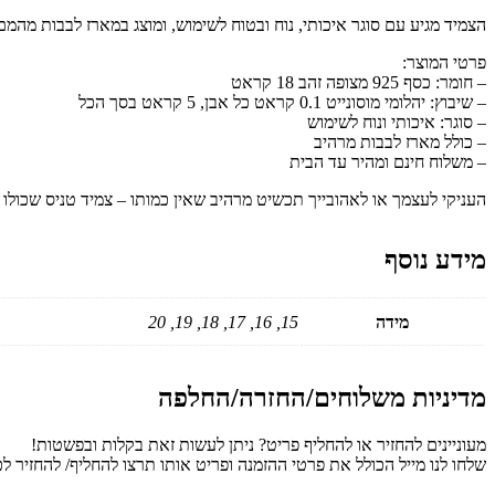
הצמיד מגיע עם סוגר איכותי, נוח ובטוח לשימוש, ומוצג במארז לבבות מהמ
פרטי המוצר:
– חומר: כסף 925 מצופה זהב 18 קראט
– שיבוץ: יהלומי מוסונייט 0.1 קראט כל אבן, 5 קראט בסך הכל
– סוגר: איכותי ונוח לשימוש
– כולל מארז לבבות מרהיב
– משלוח חינם ומהיר עד הבית
העניקי לעצמך או לאהובייך תכשיט מרהיב שאין כמותו – צמיד טניס שכולו י
מידע נוסף
מידה
15, 16, 17, 18, 19, 20
מדיניות משלוחים/החזרה/החלפה
מעוניינים להחזיר או להחליף פריט? ניתן לעשות זאת בקלות ובפשטות!
שלחו לנו מייל הכולל את פרטי ההזמנה ופריט אותו תרצו להחליף/ להחזיר לכתובת ervice@shaylee-jewelry.com