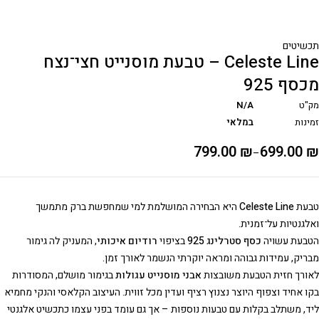
תכשיטים
Celeste Line – טבעת מוסנייט חצי־נצח
מכסף 925
מק"ט
N/A
זמינות
במלאי
799.00
₪
699.00
₪
–
טבעת
Celeste Line
היא הבחירה המושלמת למי שמחפשת ברק מתמשך
ואלגנטיות על־זמנית.
הטבעת עשויה
כסף סטרלינג 925
בציפוי
רודיום איכותי
, המעניק לה גימור
מבריק, עמידות גבוהה ומראה יוקרתי הנשמר לאורך זמן.
לאורך חזית הטבעת משובצות
אבני מוסנייט עגולות
בגימור מושלם, המסודרות
בקו אחיד וצפוף היוצר נצנוץ רציף ועדין מכל זווית. העיצוב הקלאסי והנקי מחמיא
ליד, משתלב בקלות עם טבעות נוספות – אך גם עומד בפני עצמו כתכשיט אלגנטי