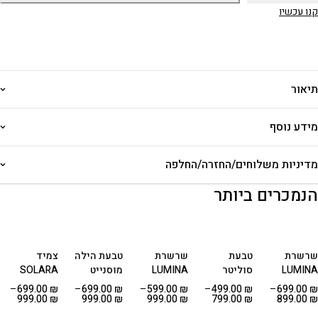
קנו עכשיו
תיאור
מידע נוסף
מדיניות משלוחים/החזרה/החלפה
הנמכרים ביותר
שרשרת
טבעת
שרשרת
טבעת הילה
צמיד
LUMINA
סוליטר
LUMINA
מוסנייט
SOLARA
Marquise –
מוסנייט
Drop –
יוקרתית –
Link –
–
699.00
₪
–
699.00
₪
–
599.00
₪
–
499.00
₪
–
699.00
₪
מוסנייט
מוסנייט
כסף 925
מוסנייט
999.00
₪
999.00
₪
999.00
₪
799.00
₪
899.00
₪
מרקיזה
טיפה כסף
בציפוי
סוליטר כסף