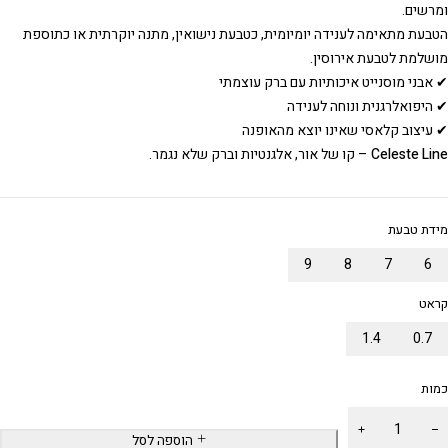
ומרשים.
הטבעת מתאימה לענידה יומיומית, כטבעת נישואין, מתנה יוקרתית או כתוספת
מושלמת לטבעת אירוסין.
✔ אבני מוסנייט איכותיות עם ברק עוצמתי
✔ היפואלרגנית ונוחה לענידה
✔ עיצוב קלאסי שאינו יוצא מהאופנה
Celeste Line
– קו של אור, אלגנטיות וברק שלא נגמר.
מידת טבעת
9
8
7
6
קראט
1.4
0.7
כמות
הוספה לסל